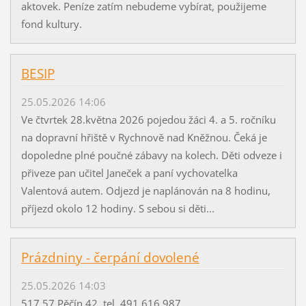
aktovek. Peníze zatím nebudeme vybírat, použijeme
fond kultury.
BESIP
25.05.2026 14:06
Ve čtvrtek 28.května 2026 pojedou žáci 4. a 5. ročníku
na dopravní hřiště v Rychnově nad Kněžnou. Čeká je
dopoledne plné poučné zábavy na kolech. Děti odveze i
přiveze pan učitel Janeček a paní vychovatelka
Valentová autem. Odjezd je naplánován na 8 hodinu,
příjezd okolo 12 hodiny. S sebou si děti...
Prázdniny - čerpání dovolené
25.05.2026 14:03
517 57 Pěčín 42, tel. 491 616 987,