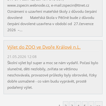
www.zspecin.webnode.cz, e-mail:zspecin@ttnet.cz
Oznámení o uzavření mateřské školy z důvodu čerpání
dovolené Mateřská škola v Pěčíně bude z důvodu
čerpání dovolené uzavřena v období od 27.července
2026 –...
Výlet do ZOO ve Dvoře Králové n.L.
21.05.2026 12:08
Školní výlet byl super a moc se nám vydařil. Počasí bylo
slunečné, děti nezlobily, zvířata se většinou
neschovávala, provazové průlezky byly obrovské, řízky
dobře usmažené - co vám budu vyprávět, prostě
podařený výlet.
1
2
3
4
5
>
>>