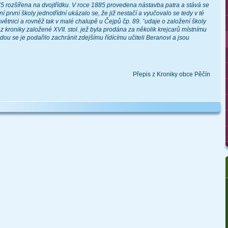
75 rozšířena na dvojtřídku. V roce 1885 provedena nástavba patra a stává se
ní první školy jednotřídní ukázalo se, že již nestačí a vyučovalo se tedy v té
větnici a rovněž tak v malé chalupě u Čejpů čp. 89. ˇudaje o založení školy
 z kroniky založené XVII. stol. jež byla prodána za několik krejcarů místnímu
ou se je podařilo zachránit zdejšímu řídícímu učiteli Beranovi a jsou
Přepis z Kroniky obce Pěčín