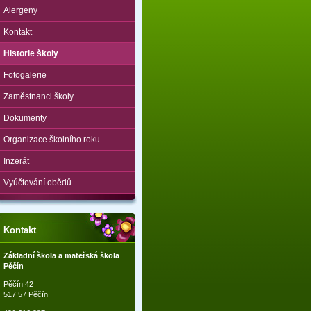
Alergeny
Kontakt
Historie školy
Fotogalerie
Zaměstnanci školy
Dokumenty
Organizace školního roku
Inzerát
Vyúčtování obědů
Kontakt
Základní škola a mateřská škola
Pěčín
Pěčín 42
517 57 Pěčín