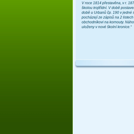
V roce 1814 přestavěna, v r. 18
školou trojtřídní. V době postave
době u Urbanů čp. 190 v jedné s
pocházejí ze zápisů na 2 listech
obchodníkovi na kornouty. Náhod
uloženy v nové školní kronice.“