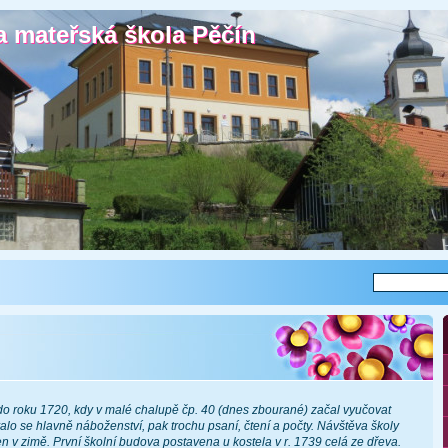
a mateřská škola Pěčín
a mateřská škola Pěčín
do roku 1720, kdy v malé chalupě čp. 40 (dnes zbourané) začal vyučovat
alo se hlavně náboženství, pak trochu psaní, čtení a počty. Návštěva školy
n v zimě. První školní budova postavena u kostela v r. 1739 celá ze dřeva.