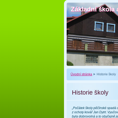
Základní škola 
Základní škola 
Úvodní stránka
Historie školy
Historie školy
„Počátek školy pěčínské spadá 
z ochoty kovář Jan Dytrt. Vyučov
byla dobrovolná a to obyčejně je