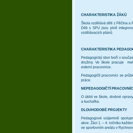
CHARAKTERISTIKA ŽÁKŮ
Škola vzdělává děti z Pěčína a R
Děti s SPU jsou plně integrova
vzdělávacích plánů.
CHARAKTERISTIKA PEDAGO
Pedagogický sbor tvoří v současn
družiny. Ve škole pracuje
met
externí pracovnice.
Pedagogičtí pracovníci se průbě
práce.
NEPEDAGOGIČTÍ PRACOVNÍC
O úklid ve škole, drobné opravy 
a kuchařka.
DLOUHODOBÉ PROJEKTY
Pedagogové vzájemně spoluprac
akce. Žáci 1. – 4. ročníku každ
ve sportovním areálu v Rychno