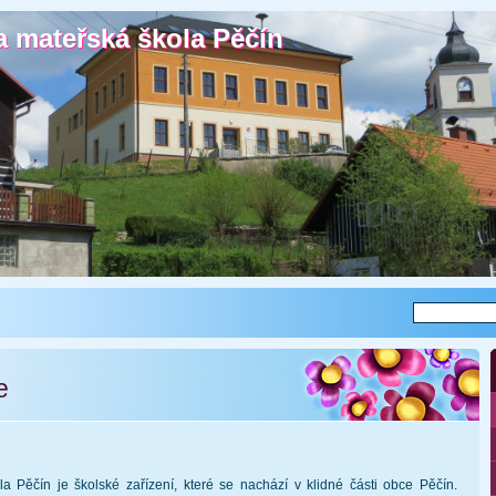
a mateřská škola Pěčín
a mateřská škola Pěčín
e
a Pěčín je školské zařízení, které se nachází v klidné části obce Pěčín.