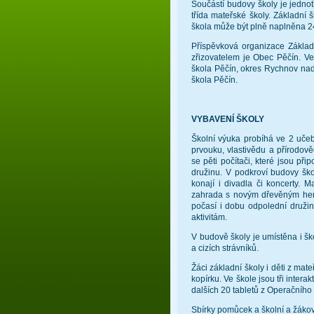
Součástí budovy školy je jednot
třída mateřské školy. Základní
škola může být plně naplněna 2
Příspěvková organizace Základ
zřizovatelem je Obec Pěčín. V
škola Pěčín, okres Rychnov na
škola Pěčín.
VYBAVENÍ ŠKOLY
Školní výuka probíhá ve 2 uče
prvouku, vlastivědu a přírodo
se pěti počítači, které jsou př
družinu. V podkroví budovy ško
konají i divadla či koncerty. 
zahrada s novým dřevěným hern
počasí i dobu odpolední druži
aktivitám.
V budově školy je umístěna i ško
a cizích strávníků.
Žáci základní školy i děti z mate
kopírku. Ve škole jsou tři intera
dalších 20 tabletů z Operačního
Sbírky pomůcek a školní a žákov