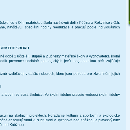
okytnice v O.h., mateřskou školu navštěvují děti z Pěčína a Rokytnice v O.h.
né, navštěvují speciální hodiny reedukace a pracují podle individuálních
GICKÉHO SBORU
é době 2 učitelé I. stupně a 2 učitelky mateřské školy a vychovatelka školní
odik prevence sociálně patologických jevů. Logopedickou péči zajišťuje
žně vzdělávají v dalších oborech, které jsou potřeba pro zkvalitnění jejich
I
a topení se stará školnice. Ve školní jídelně pracuje vedoucí školní jídelny
ují na školních projektech. Pořádáme kulturní a sportovní a ekologické
oročně absolvují zimní kurz bruslení v Rychnově nad Kněžnou a plavecký kurz
vě nad Kněžnou.