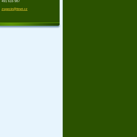
491 616 987
zspecin@
ttnet.cz