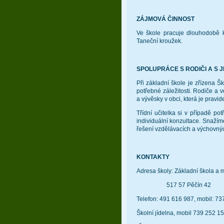
ZÁJMOVÁ ČINNOST
Ve škole pracuje dlouhodobě k
Taneční kroužek.
SPOLUPRÁCE S RODIČI A S 
Při základní škole je zřízena Š
potřebné záležitosti. Rodiče a 
a vývěsky v obci, která je pravi
Třídní učitelka si v případě po
individuální konzultace. Snažíme
řešení vzdělávacích a výchovný
KONTAKTY
Adresa školy: Základní škola a 
517 57 Pěčín 42
Telefon: 491 616 987, mobil: 7
Školní jídelna, mobil 739 252 1