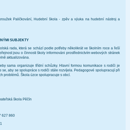
roužek Paličkování, Hudební škola - zpěv a výuka na hudební nástroj a
JINÝMI SUBJEKTY
kolská rada, která se schází podle potřeby několikrát ve školním roce a řeší
veřejnost jsou o činnosti školy informováni prostřednictvím webových stránek
delně aktualizována.
třeby sama organizuje třídní schůzky. Hlavní formou komunikace s rodiči je
 se, aby se spolupráce s rodiči stále rozvíjela. Pedagogové spolupracují při
ch problémů. Škola úzce spolupracuje s obcí.
mateřská škola Pěčín
37 627 860
51