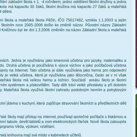
řídní základní škola s 1. -4.ročníkem, jedno oddělení školní družiny a jedna
 škola má kapacitu 30 žáků, školní družina má kapacitu 27 žáků a mateřská
4 dětmi.
ní škola a mateřská škola Pěčín, IČO 75017482, vznikla 1.1.2003 a jejím
e školním roce 2005-2006 došlo ke změně názvu. Původní název Základní
d Kněžnou byl ke dni 1.3.2006 změněn na název Základní škola a mateřská
bnách. Jedna je využívána jako kmenová učebna pro jazyky, matematiku a
vědu. Druhá učebna je používána k výuce výchov a jako počítačová učebna
ipojeny na Internet. Tato učebna je dále využívána jako herna pro odpolední
ly je velká učebna, která je využívána jako tělocvična, často se v ní však
Mateřská škola má velkou hernu a ložnici. Součástí
areálu školy je školní
ím systémem a pískovištěm. Tady děti tráví velké přestávky a při dobrém
ny. Mateřská škola využívá školní zahradu podobným herním a pohybovým
lní jídelna s kuchyní, která zajišťuje stravování školních a předškolních dětí
řské školy mají přístup na internet, používají společné počítače s tiskárnou a
ktivní tabule, devět tabletů a osm elektronických čteček. Nově škola zakoupila
 prgramu Věda, výzkum, vzdělání.
ská knihovna mají své místo v kabinetech učitelů.