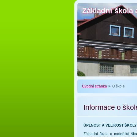
Základní škola 
Základní škola 
Úvodní stránka
O škole
Informace o škol
ÚPLNOST A VELIKOST ŠKOLY
Základní škola a mateřská škol