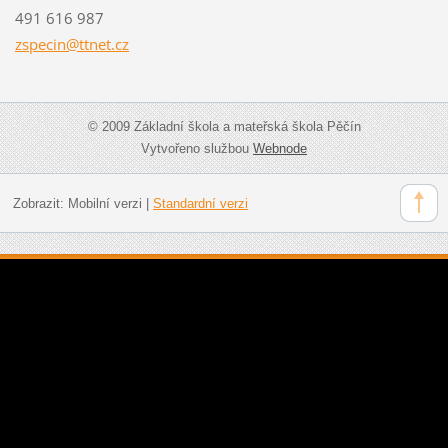
491 616 987
zspecin@
ttnet.cz
© 2009 Základní škola a mateřská škola Pěčín
Vytvořeno službou
Webnode
Zobrazit:
Mobilní verzi
|
Standardní verzi