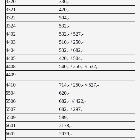
3320
336,-
3321
420,-
3322
504,-
3324
532,-
4402
532,- / 527,-
4403
510,- / 250,-
4404
532,- / 682,-
4405
420,- / 504,-
4408
540,- / 250,- // 532,-
4409
4410
714,- / 250,- // 527,-
5504
620,-
5506
682,-  // 422,-
5507
682,- / 297,-
5509
589,-
6601
2178,-
6602
2079,-