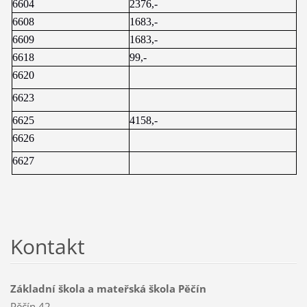
6604
2376,-
6608
1683,-
6609
1683,-
6618
99,-
6620
6623
6625
4158,-
6626
6627
Kontakt
Základní škola a mateřská škola Pěčín
Pěčín 42