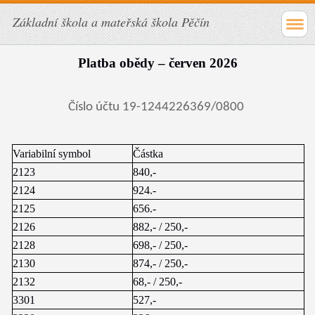
Základní škola a mateřská škola Pěčín
Platba obědy – červen 2026
Číslo účtu 19-1244226369/0800
Variabilní symbol
Částka
2123
840,-
2124
924.-
2125
656.-
2126
882,- / 250,-
2128
698,- / 250,-
2130
874,- / 250,-
2132
68,- / 250,-
3301
527,-