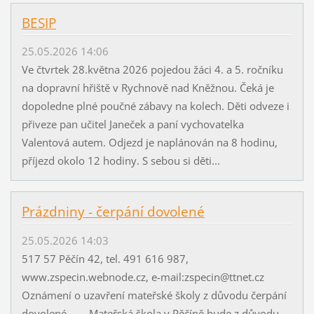
BESIP
25.05.2026 14:06
Ve čtvrtek 28.května 2026 pojedou žáci 4. a 5. ročníku
na dopravní hřiště v Rychnově nad Kněžnou. Čeká je
dopoledne plné poučné zábavy na kolech. Děti odveze i
přiveze pan učitel Janeček a paní vychovatelka
Valentová autem. Odjezd je naplánován na 8 hodinu,
příjezd okolo 12 hodiny. S sebou si děti...
Prázdniny - čerpání dovolené
25.05.2026 14:03
517 57 Pěčín 42, tel. 491 616 987,
www.zspecin.webnode.cz, e-mail:zspecin@ttnet.cz
Oznámení o uzavření mateřské školy z důvodu čerpání
dovolené Mateřská škola v Pěčíně bude z důvodu