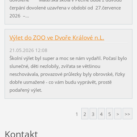
čerpání dovolené uzavřena v období od 27.července
2026 –...
Výlet do ZOO ve Dvoře Králové n.L.
21.05.2026 12:08
Školní výlet byl super a moc se nám vydařil. Počasí bylo
slunečné, děti nezlobily, zvířata se většinou
neschovávala, provazové průlezky byly obrovské, řízky
dobře usmažené - co vám budu vyprávět, prostě
podařený výlet.
1
2
3
4
5
>
>>
Kontakt