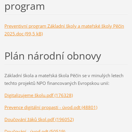
program
Preventivní program Základní školy a mateřské školy Pěčín
2025.doc (99,5 kB)
Plán národní obnovy
Základní škola a mateřská škola Pěčín se v minulých letech
techto projektů NPO financovaných Evropskou unií:
Digitalizujeme školu.pdf (176328)
Prevence digitální propasti - úvod.odt (48801)
Doučování žáků škol.pdf (196052)
Doučování - úvod.odt (50519)