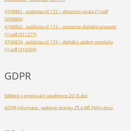
4748861_ publicita cíl 172 – distanční výuka (1).pdf
(309880)
4748862_ publicita cíl 173 – prevence digitální propasti
(1).pdf (311277)
4748824_ publicita cíl 174 – digitální učební pomůcky
(1).pdf (310504)
GDPR
Sdělení o jmenování pověřence 2018.doc
GDPR Informace , webové stránky ZŠ a MŠ Pěčín.docx